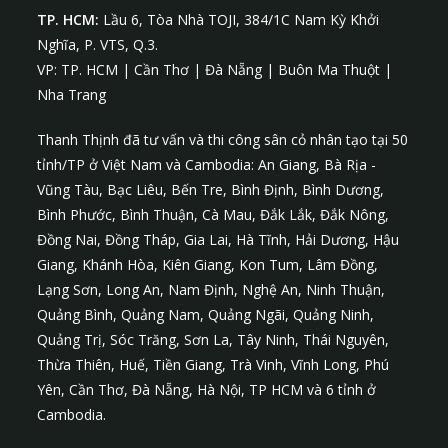
TP. HCM:
Lầu 6, Tòa Nhà TOJI, 384/1C Nam Kỳ Khởi
Nghĩa, P. VTS, Q.3.
VP: TP. HCM | Cần Thơ | Đà Nẵng | Buôn Ma Thuột |
Nha Trang
Thanh Thịnh đã tư vấn và thi công sân cỏ nhân tạo tại 50
tỉnh/TP ở Việt Nam và Cambodia: An Giang, Bà Rịa -
Vũng Tàu, Bạc Liêu,
Bến Tre
,
Bình Định
, Bình Dương,
Bình Phước, Bình Thuận, Cà Mau, Đắk Lắk, Đắk Nông,
Đồng Nai, Đồng Tháp, Gia Lai,
Hà Tĩnh
, Hải Dương, Hậu
Giang,
Khánh Hòa
, Kiên Giang,
Kon Tum
, Lâm Đồng,
Lạng Sơn, Long An, Nam Định, Nghệ An, Ninh Thuận,
Quảng Bình
,
Quảng Nam
,
Quảng Ngãi
, Quảng Ninh,
Quảng Trị, Sóc Trăng, Sơn La, Tây Ninh, Thái Nguyên,
Thừa Thiên, Huế
, Tiền Giang, Trà Vinh, Vĩnh Long,
Phú
Yên
, Cần Thơ,
Đà Nẵng
, Hà Nội, TP HCM và 6 tỉnh ở
Cambodia.