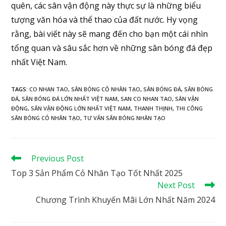
quên, các sân vận động này thực sự là những biểu
tượng văn hóa và thể thao của đất nước. Hy vọng
rằng, bài viết này sẽ mang đến cho bạn một cái nhìn
tổng quan và sâu sắc hơn về những sân bóng đá đẹp
nhất Việt Nam.
TAGS
:
CO NHAN TAO
,
SÂN BÓNG CỎ NHÂN TẠO
,
SÂN BÓNG ĐÁ
,
SÂN BÓNG
ĐÁ
,
SÂN BÓNG ĐÁ LỚN NHẤT VIỆT NAM
,
SAN CO NHAN TAO
,
SÂN VẬN
ĐỘNG
,
SÂN VẬN ĐỘNG LỚN NHẤT VIỆT NAM
,
THANH THỊNH
,
THI CÔNG
SÂN BÓNG CỎ NHÂN TẠO
,
TƯ VẤN SÂN BÓNG NHÂN TẠO
Previous Post
Top 3 Sản Phẩm Cỏ Nhân Tạo Tốt Nhất 2025
Next Post
Chương Trình Khuyến Mãi Lớn Nhất Năm 2024